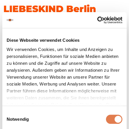
LIEBESKIND Berlin
opens showroom at the
Heyne Fabrik in
Offenbach, Germany
Diese Webseite verwendet Cookies
Wir verwenden Cookies, um Inhalte und Anzeigen zu
personalisieren, Funktionen für soziale Medien anbieten
LIEBESKIND Berlin was founded in 2003 and stands for
zu können und die Zugriffe auf unsere Website zu
casual, cool design from the heart of the German
analysieren. Außerdem geben wir Informationen zu Ihrer
capital. For production, LIEBESKIND Berlin uses only
Verwendung unserer Website an unsere Partner für
particularly high-quality materials. Since 2012
soziale Medien, Werbung und Analysen weiter. Unsere
LIEBESKIND Berlin offers bags and leather accessories
Partner führen diese Informationen möglicherweise mit
as well as a ready-to-wear collection with feminine yet
weiteren Daten zusammen, die Sie ihnen bereitgestellt
casual details.
haben oder die sie im Rahmen Ihrer Nutzung der Dienste
gesammelt haben.
Einwilligungsauswahl
ALL NEWS
Notwendig