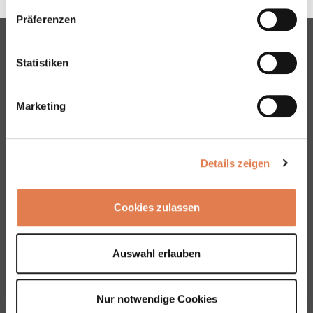
Präferenzen
HEYNE FABRIK HOME
Statistiken
NEWS
GALLERY
Marketing
Heyne Fabrik
Ludwigstraße 180 C
63067 Offenbach am Main
Details zeigen
Contact person:
Cookies zulassen
Nuria Dost
069 816139
n.dost@terrania.de
Auswahl erlauben
© 2026 Terrania AG, München
Nur notwendige Cookies