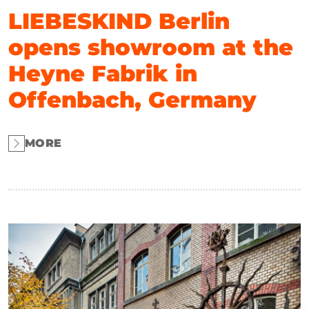
LIEBESKIND Berlin
opens showroom at the
Heyne Fabrik in
Offenbach, Germany
MORE