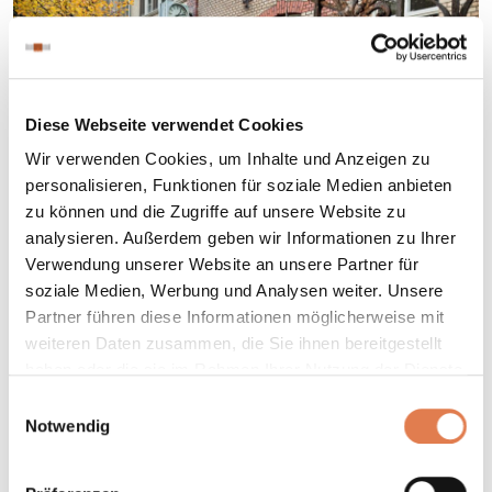
Diese Webseite verwendet Cookies
Wir verwenden Cookies, um Inhalte und Anzeigen zu
Müller & Meirer moves
personalisieren, Funktionen für soziale Medien anbieten
into showroom in the
zu können und die Zugriffe auf unsere Website zu
analysieren. Außerdem geben wir Informationen zu Ihrer
Heyne Fabrik
Verwendung unserer Website an unsere Partner für
soziale Medien, Werbung und Analysen weiter. Unsere
Partner führen diese Informationen möglicherweise mit
MORE
weiteren Daten zusammen, die Sie ihnen bereitgestellt
haben oder die sie im Rahmen Ihrer Nutzung der Dienste
gesammelt haben.
Einwilligungsauswahl
Notwendig