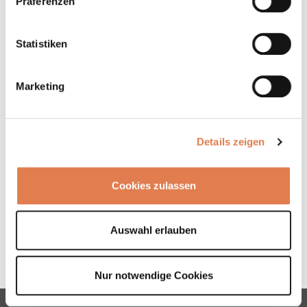
Präferenzen
ARCHIVE
2023
Statistiken
2022
Marketing
2021
2019
Details zeigen
2018
Cookies zulassen
2015
2013
Auswahl erlauben
Nur notwendige Cookies